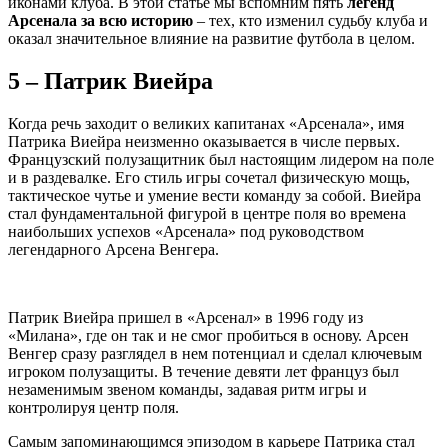
иконами клуба. В этой статье мы вспомним пять
легенд
Арсенала за всю историю
– тех, кто изменил судьбу клуба и
оказал значительное влияние на развитие футбола в целом.
5 – Патрик Виейра
Когда речь заходит о великих капитанах «Арсенала», имя
Патрика Виейра неизменно оказывается в числе первых.
Французский полузащитник был настоящим лидером на поле
и в раздевалке. Его стиль игры сочетал физическую мощь,
тактическое чутье и умение вести команду за собой. Виейра
стал фундаментальной фигурой в центре поля во времена
наибольших успехов «Арсенала» под руководством
легендарного Арсена Венгера.
Патрик Виейра пришел в «Арсенал» в 1996 году из
«Милана», где он так и не смог пробиться в основу. Арсен
Венгер сразу разглядел в нем потенциал и сделал ключевым
игроком полузащиты. В течение девяти лет француз был
незаменимым звеном команды, задавая ритм игры и
контролируя центр поля.
Самым запоминающимся эпизодом в карьере Патрика стал