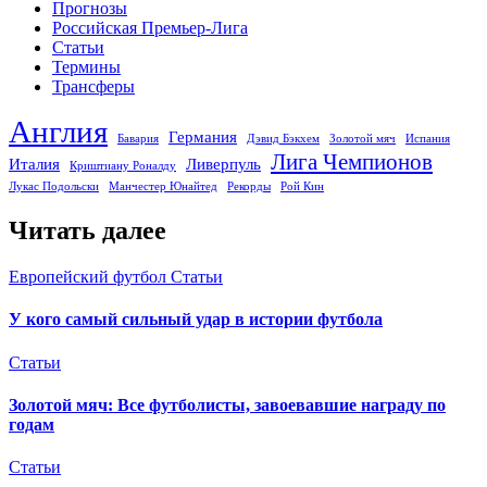
Прогнозы
Российская Премьер-Лига
Статьи
Термины
Трансферы
Англия
Германия
Бавария
Дэвид Бэкхем
Золотой мяч
Испания
Лига Чемпионов
Италия
Ливерпуль
Криштиану Роналду
Лукас Подольски
Манчестер Юнайтед
Рекорды
Рой Кин
Читать далее
Европейский футбол
Статьи
У кого самый сильный удар в истории футбола
Статьи
Золотой мяч: Все футболисты, завоевавшие награду по
годам
Статьи