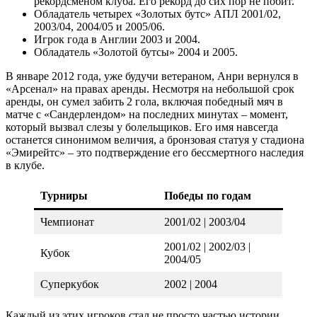
рекордсменом клуба. Его рекорд до сих пор не побит.
Обладатель четырех «Золотых бутс» АПЛ 2001/02,
2003/04, 2004/05 и 2005/06.
Игрок года в Англии 2003 и 2004.
Обладатель «Золотой бутсы» 2004 и 2005.
В январе 2012 года, уже будучи ветераном, Анри вернулся в
«Арсенал» на правах аренды. Несмотря на небольшой срок
аренды, он сумел забить 2 гола, включая победный мяч в
матче с «Сандерлендом» на последних минутах – момент,
который вызвал слезы у болельщиков. Его имя навсегда
останется синонимом величия, а бронзовая статуя у стадиона
«Эмирейтс» – это подтверждение его бессмертного наследия
в клубе.
Турниры
Победы по годам
Чемпионат
2001/02 | 2003/04
2001/02 | 2002/03 |
Кубок
2004/05
Суперкубок
2002 | 2004
Каждый из этих игроков стал не просто частью истории