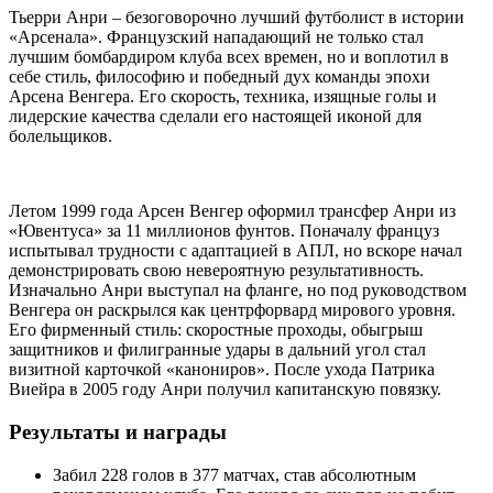
Тьерри Анри – безоговорочно лучший футболист в истории
«Арсенала». Французский нападающий не только стал
лучшим бомбардиром клуба всех времен, но и воплотил в
себе стиль, философию и победный дух команды эпохи
Арсена Венгера. Его скорость, техника, изящные голы и
лидерские качества сделали его настоящей иконой для
болельщиков.
Летом 1999 года Арсен Венгер оформил трансфер Анри из
«Ювентуса» за 11 миллионов фунтов. Поначалу француз
испытывал трудности с адаптацией в АПЛ, но вскоре начал
демонстрировать свою невероятную результативность.
Изначально Анри выступал на фланге, но под руководством
Венгера он раскрылся как центрфорвард мирового уровня.
Его фирменный стиль: скоростные проходы, обыгрыш
защитников и филигранные удары в дальний угол стал
визитной карточкой «канониров». После ухода Патрика
Виейра в 2005 году Анри получил капитанскую повязку.
Результаты и награды
Забил 228 голов в 377 матчах, став абсолютным