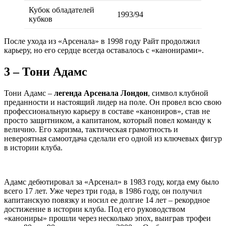
Кубок обладателей
1993/94
кубков
После ухода из «Арсенала» в 1998 году Райт продолжил
карьеру, но его сердце всегда оставалось с «канонирами».
3 – Тони Адамс
Тони Адамс –
легенда Арсенала Лондон
, символ клубной
преданности и настоящий лидер на поле. Он провел всю свою
профессиональную карьеру в составе «канониров», став не
просто защитником, а капитаном, который повел команду к
величию. Его харизма, тактическая грамотность и
невероятная самоотдача сделали его одной из ключевых фигур
в истории клуба.
Адамс дебютировал за «Арсенал» в 1983 году, когда ему было
всего 17 лет. Уже через три года, в 1986 году, он получил
капитанскую повязку и носил ее долгие 14 лет – рекордное
достижение в истории клуба. Под его руководством
«канониры» прошли через несколько эпох, выиграв трофеи