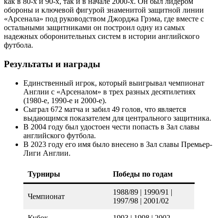
как в 80-х и 90-х, так и в начале 2000-х. Он был лидером
обороны и ключевой фигурой знаменитой защитной линии
«Арсенала» под руководством Джорджа Грэма, где вместе с
остальными защитниками он построил одну из самых
надежных оборонительных систем в истории английского
футбола.
Результаты и награды
Единственный игрок, который выигрывал чемпионат
Англии с «Арсеналом» в трех разных десятилетиях
(1980-е, 1990-е и 2000-е).
Сыграл 672 матча и забил 49 голов, что является
выдающимся показателем для центрального защитника.
В 2004 году был удостоен чести попасть в Зал славы
английского футбола.
В 2023 году его имя было внесено в Зал славы Премьер-
Лиги Англии.
Турниры
Победы по годам
1988/89 | 1990/91 |
Чемпионат
1997/98 | 2001/02
Кубок
1993 | 1998 | 2002