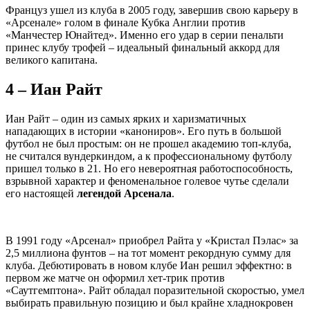
Француз ушел из клуба в 2005 году, завершив свою карьеру в
«Арсенале» голом в финале Кубка Англии против
«Манчестер Юнайтед». Именно его удар в серии пенальти
принес клубу трофей – идеальный финальный аккорд для
великого капитана.
4 – Иан Райт
Иан Райт – один из самых ярких и харизматичных
нападающих в истории «канониров». Его путь в большой
футбол не был простым: он не прошел академию топ-клуба,
не считался вундеркиндом, а к профессиональному футболу
пришел только в 21. Но его невероятная работоспособность,
взрывной характер и феноменальное голевое чутье сделали
его настоящей
легендой Арсенала
.
В 1991 году «Арсенал» приобрел Райта у «Кристал Пэлас» за
2,5 миллиона фунтов – на тот момент рекордную сумму для
клуба. Дебютировать в новом клубе Иан решил эффектно: в
первом же матче он оформил хет-трик против
«Саутгемптона». Райт обладал поразительной скоростью, умел
выбирать правильную позицию и был крайне хладнокровен