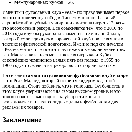
Международных кубков – 26.
Именитый футбольный клуб «Реал» по праву занимает первое
место по количеству побед в Лиге Чемпионов. Главный
европейский клубный турнир они смогли выиграть 13 раз –
это абсолютный рекорд. Все объясняется тем, что с 2016 по
2018 годы клубом руководил знаменитый Зинедин Зидан,
который смог вдохнуть в королевский клуб новые веяния в
тактике и физической подготовке. Именно под его началом
«Реал» смог выиграть этот престижный кубок не менее трех
раз. Мастера кожаного меча также выигрывали Кубок
европейских чемпионов целых пять раз подряд, с 1955 по
1960 год, что делает этот рекорд до сих пор не побитым.
На сегодня
самый титулованный футбольный клуб в мире
– это Реал Мадрид, который остается лидером в данной
номинации. Стоит добавить, что и гонорары футболистов в
этом клубе удерживаются на самом высоком уровне, и это
только подсказывает одно – клуб престижный и
рекламодатели платят солидные деньги футболистам для
рекламы их товаров.
Заключение