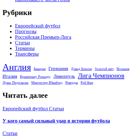
Рубрики
Европейский футбол
Прогнозы
Российская Премьер-Лига
Статьи
Термины
Трансферы
Англия
Германия
Бавария
Дэвид Бэкхем
Золотой мяч
Испания
Лига Чемпионов
Италия
Ливерпуль
Криштиану Роналду
Лукас Подольски
Манчестер Юнайтед
Рекорды
Рой Кин
Читать далее
Европейский футбол
Статьи
У кого самый сильный удар в истории футбола
Статьи