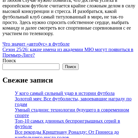
В любом случае нужно помнить, что достичь успеха в
европейском футболе считается крайне сложным делом в силу
высокой конкуренции и стресса. И разобраться, какой
футбольный клуб самый титулованный в мире
,
не так-то
просто. Здесь нужно спросить собственное сердце, выбрать
команду и далее смотреть все спортивные соревнования с ее
участием по телевизору.
Навигация
Что значит «автобус» в футболе
Сезон 25/26: какие имена из академии МЮ могут появиться в
по
Премьер-Лиге?
записям
Поиск
Поиск
Свежие записи
У кого самый сильный удар в истории футбола
Золотой мяч: Все футболисты, завоевавшие награду по
годам
Умный стадион: технологии будущего в современном
спорте
Топ-10 самых длинных беспроигрышных серий в
футболе
Все рекорды Криштиану Роналду: От Гиннеса до
наибольшего числа голов