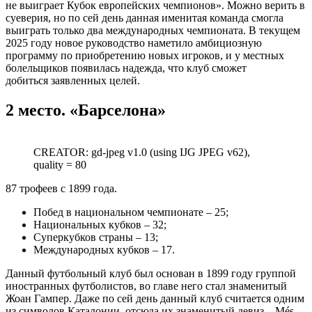
не выиграет Кубок европейских чемпионов». Можно верить в
суеверия, но по сей день данная именитая команда смогла
выиграть только два международных чемпионата. В текущем
2025 году новое руководство наметило амбициозную
программу по приобретению новых игроков, и у местных
болельщиков появилась надежда, что клуб сможет
добиться заявленных целей.
2 место. «Барселона»
CREATOR: gd-jpeg v1.0 (using IJG JPEG v62),
quality = 80
87 трофеев с 1899 года.
Побед в национальном чемпионате – 25;
Национальных кубков – 32;
Суперкубков страны – 13;
Международных кубков – 17.
Данный футбольный клуб был основан в 1899 году группой
иностранных футболистов, во главе него стал знаменитый
Жоан Гампер. Даже по сей день данный клуб считается одним
из символов Каталонии, отсюда их знаменитый девиз – Més