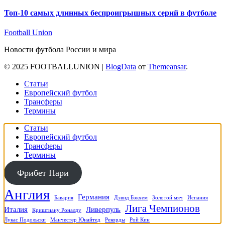
Топ-10 самых длинных беспроигрышных серий в футболе
Football Union
Новости футбола России и мира
© 2025 FOOTBALLUNION
|
BlogData
от
Themeansar
.
Статьи
Европейский футбол
Трансферы
Термины
Статьи
Европейский футбол
Трансферы
Термины
Фрибет Пари
Англия
Германия
Бавария
Дэвид Бэкхем
Золотой мяч
Испания
Лига Чемпионов
Италия
Ливерпуль
Криштиану Роналду
Лукас Подольски
Манчестер Юнайтед
Рекорды
Рой Кин