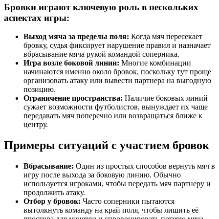
Бровки играют ключевую роль в нескольких
аспектах игры:
Выход мяча за пределы поля:
Когда мяч пересекает
бровку, судья фиксирует нарушение правил и назначает
вбрасывание мяча рукой командой соперника.
Игра возле боковой линии:
Многие комбинации
начинаются именно около бровок, поскольку тут проще
организовать атаку или вывести партнера на выгодную
позицию.
Ограничение пространства:
Наличие боковых линий
сужает возможности футболистов, вынуждает их чаще
передавать мяч поперечно или возвращаться ближе к
центру.
Примеры ситуаций с участием бровок
Вбрасывание:
Один из простых способов вернуть мяч в
игру после выхода за боковую линию. Обычно
используется игроками, чтобы передать мяч партнеру и
продолжить атаку.
Отбор у бровок:
Часто соперники пытаются
вытолкнуть команду на край поля, чтобы лишить её
простора для маневра и спровоцировать потерю мяча.