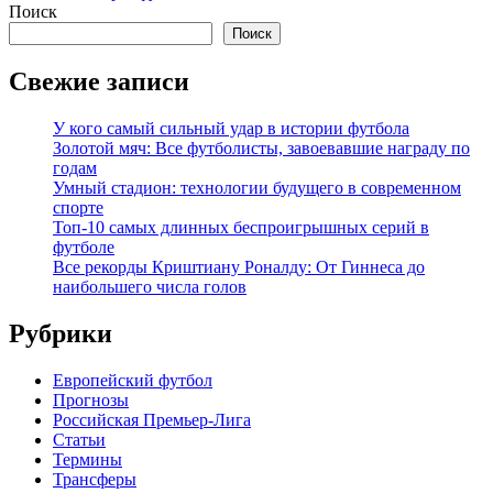
записям
Поиск
Поиск
Свежие записи
У кого самый сильный удар в истории футбола
Золотой мяч: Все футболисты, завоевавшие награду по
годам
Умный стадион: технологии будущего в современном
спорте
Топ-10 самых длинных беспроигрышных серий в
футболе
Все рекорды Криштиану Роналду: От Гиннеса до
наибольшего числа голов
Рубрики
Европейский футбол
Прогнозы
Российская Премьер-Лига
Статьи
Термины
Трансферы