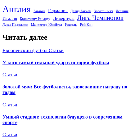
Англия
Германия
Бавария
Дэвид Бэкхем
Золотой мяч
Испания
Лига Чемпионов
Италия
Ливерпуль
Криштиану Роналду
Лукас Подольски
Манчестер Юнайтед
Рекорды
Рой Кин
Читать далее
Европейский футбол
Статьи
У кого самый сильный удар в истории футбола
Статьи
Золотой мяч: Все футболисты, завоевавшие награду по
годам
Статьи
Умный стадион: технологии будущего в современном
спорте
Статьи