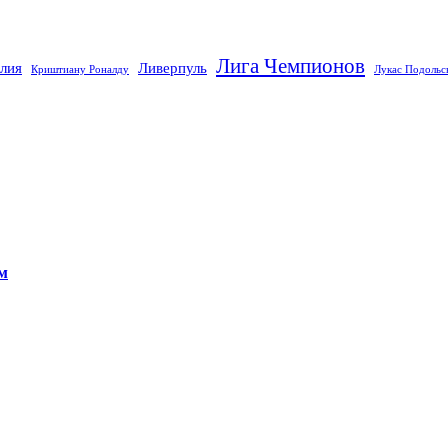
Лига Чемпионов
лия
Ливерпуль
Криштиану Роналду
Лукас Подольс
ам