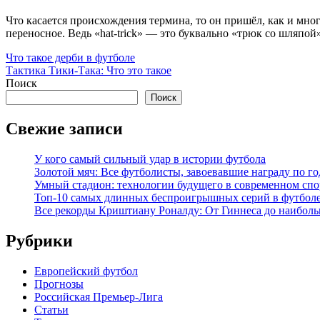
Что касается происхождения термина, то он пришёл, как и многи
переносное. Ведь «hat-trick» — это буквально «трюк со шляпо
Навигация
Что такое дерби в футболе
Тактика Тики-Така: Что это такое
по
Поиск
записям
Поиск
Свежие записи
У кого самый сильный удар в истории футбола
Золотой мяч: Все футболисты, завоевавшие награду по г
Умный стадион: технологии будущего в современном спо
Топ-10 самых длинных беспроигрышных серий в футбол
Все рекорды Криштиану Роналду: От Гиннеса до наиболь
Рубрики
Европейский футбол
Прогнозы
Российская Премьер-Лига
Статьи