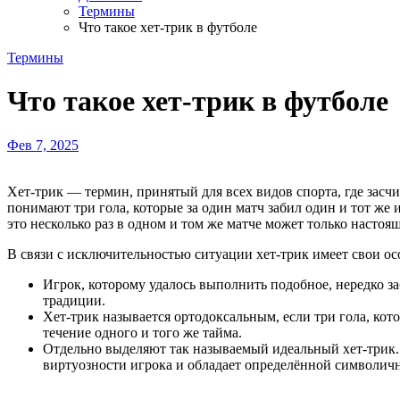
Термины
Что такое хет-трик в футболе
Термины
Что такое хет-трик в футболе
Фев 7, 2025
Хет-трик — термин, принятый для всех видов спорта, где засчитывают попадания спортивного снаряда в цель. Помимо футбола это, например, хоккей или крикет. В футболе под хет-триком
понимают три гола, которые за один матч забил один и тот же 
это несколько раз в одном и том же матче может только насто
В связи с исключительностью ситуации хет-трик имеет свои ос
Игрок, которому удалось выполнить подобное, нередко з
традиции.
Хет-трик называется ортодоксальным, если три гола, кото
течение одного и того же тайма.
Отдельно выделяют так называемый идеальный хет-трик. 
виртуозности игрока и обладает определённой символич