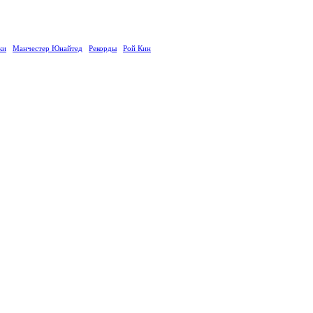
ки
Манчестер Юнайтед
Рекорды
Рой Кин