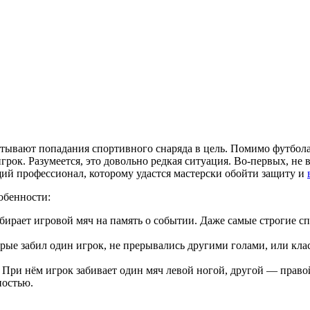
игрок. Разумеется, это довольно редкая ситуация. Во-первых, не
ящий профессионал, которому удастся мастерски обойти защиту и
обенности:
абирает игровой мяч на память о событии. Даже самые строгие 
рые забил один игрок, не прерывались другими голами, или класс
При нём игрок забивает один мяч левой ногой, другой — правой
ностью.