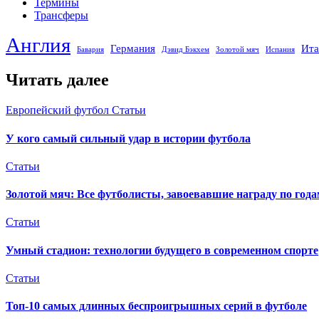
Термины
Трансферы
Англия
Германия
Ита
Бавария
Дэвид Бэкхем
Золотой мяч
Испания
Читать далее
Европейский футбол
Статьи
У кого самый сильный удар в истории футбола
Статьи
Золотой мяч: Все футболисты, завоевавшие награду по год
Статьи
Умный стадион: технологии будущего в современном спорте
Статьи
Топ-10 самых длинных беспроигрышных серий в футболе