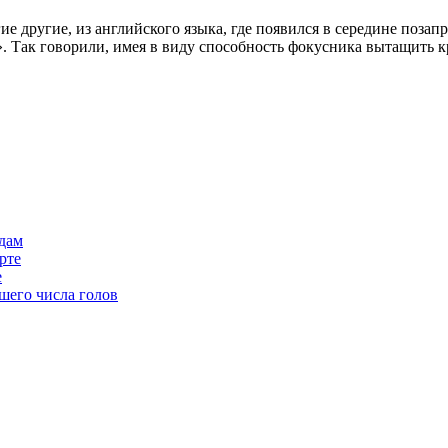
е другие, из английского языка, где появился в середине позапр
й». Так говорили, имея в виду способность фокусника вытащить 
одам
рте
е
шего числа голов